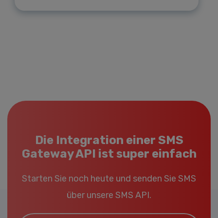
Die Integration einer SMS
Gateway API ist super einfach
Starten Sie noch heute und senden Sie SMS
über unsere SMS API.
Email*