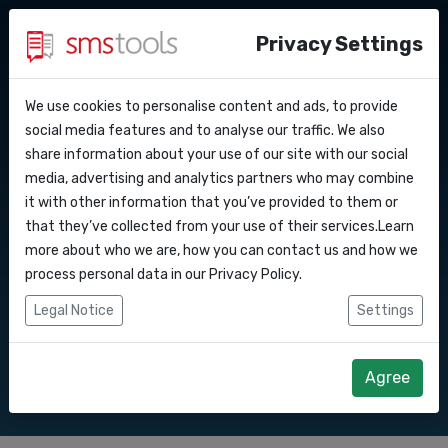
Privacy Settings
We use cookies to personalise content and ads, to provide
Warum smstools?
Kontakt
API Docs
social media features and to analyse our traffic. We also
SMS Gateway API nach
share information about your use of our site with our social
Angebot anfordern
Blog
media, advertising and analytics partners who may combine
Webhooks
Service level agreement
it with other information that you’ve provided to them or
Senden Sie SMS-Nachrichten über unsere
(sla)
that they’ve collected from your use of their services.Learn
SMS Gateway API.
Integrationen
more about who we are, how you can contact us and how we
process personal data in our
Privacy Policy
.
Zapier
Legal Notice
Settings
Direkt loslegen
Angebot anfordern
Make
Agree