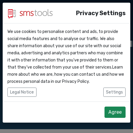
Privacy Settings
We use cookies to personalise content and ads, to provide
Warum smstools?
Kontakt
Leistungsvereinbar
API Docs
social media features and to analyse our traffic. We also
share information about your use of our site with our social
Angebot anfordern
Blog
media, advertising and analytics partners who may combine
(SLA)
Webhooks
Service level agreement
it with other information that you’ve provided to them or
(sla)
that they’ve collected from your use of their services.Learn
Integrationen
more about who we are, how you can contact us and how we
Wir stellen immer einen schnellen Zugang
process personal data in our
Privacy Policy
.
zu unserer SMS-Software und Gateway-
Zapier
Legal Notice
Settings
API zur Verfügung.
Make
Agree