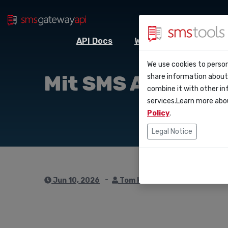
API Docs
Webhooks
Integr
Warum smstool
Kontakt
We use cookies to person
API D
Mit SMS API effe
share information about 
Blog
Angebot anfor
combine it with other in
Webho
services.Learn more abo
Service level 
(sla)
Policy
.
Integ
Legal Notice
Zapie
Make
Jun 10, 2026
Tom Hendrix