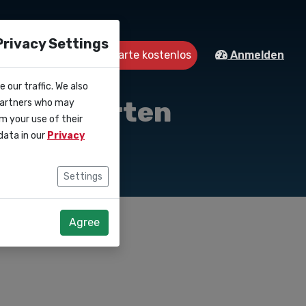
Privacy Settings
Starte kostenlos
Kontakt
Anmelden
 our traffic. We also
gnen starten
 partners who may
m your use of their
data in our
Privacy
Settings
Agree