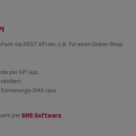
PI
nfach via REST API ein, z.B. für einen Online-Shop:
de per API aus.
kolliert.
e Erinnerungs-SMS raus.
quem per
SMS Software
.