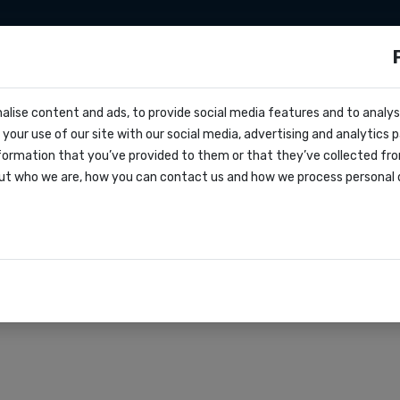
ationen
Zapier
Make
Preise
über uns
s?
alise content and ads, to provide social media features and to analyse
ocs
ktive Marketingkampa
your use of our site with our social media, advertising and analytics
dern
formation that you’ve provided to them or that they’ve collected fro
oks
ut who we are, how you can contact us and how we process personal 
agreement
rationen
r