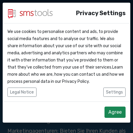
Privacy Settings
We use cookies to personalise content and ads, to provide
Warum smstools?
Kontakt
Verkaufen Sie SMS-
API Docs
social media features and to analyse our traffic. We also
share information about your use of our site with our social
Angebot anfordern
Blog
media, advertising and analytics partners who may combine
Serviceleistungen
Webhooks
Service level agreement
it with other information that you’ve provided to them or
(sla)
that they’ve collected from your use of their services.Learn
über Smstools zu
Integrationen
more about who we are, how you can contact us and how we
process personal data in our
Privacy Policy
.
Ihren eigenen
Zapier
Legal Notice
Settings
Preisen
Make
Agree
Reseller-Lösungen für Softwarehersteller und
Marketingagenturen: Bieten Sie Ihren Kunden als