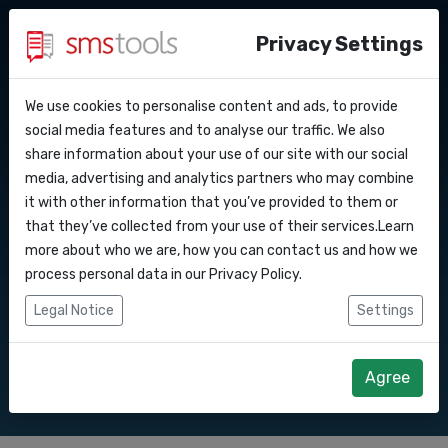
Privacy Settings
We use cookies to personalise content and ads, to provide
Warum smstools?
Kontakt
API Docs
social media features and to analyse our traffic. We also
SMS Gateway API nach
share information about your use of our site with our social
Angebot anfordern
Blog
media, advertising and analytics partners who may combine
Webhooks
Service level agreement
it with other information that you’ve provided to them or
Senden Sie SMS-Nachrichten über unsere
(sla)
that they’ve collected from your use of their services.Learn
SMS Gateway API.
Integrationen
more about who we are, how you can contact us and how we
process personal data in our
Privacy Policy
.
Zapier
Legal Notice
Settings
Direkt loslegen
Angebot anfordern
Make
Agree