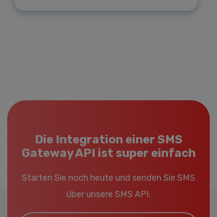
Die Integration einer SMS
Gateway API ist super einfach
Starten Sie noch heute und senden Sie SMS
über unsere SMS API.
Email*