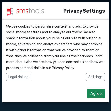
Privacy Settings
We use cookies to personalise content and ads, to provide
Warum smstools?
Kontakt
API Docs
social media features and to analyse our traffic. We also
SMS Gateway API nach
share information about your use of our site with our social
Angebot anfordern
Blog
media, advertising and analytics partners who may combine
Ukraine
Webhooks
Service level agreement
it with other information that you’ve provided to them or
(sla)
that they’ve collected from your use of their services.Learn
Integrationen
more about who we are, how you can contact us and how we
Senden Sie SMS-Nachrichten über unsere
process personal data in our
Privacy Policy
.
SMS Gateway API.
Zapier
Legal Notice
Settings
Make
Direkt loslegen
Angebot anfordern
Agree