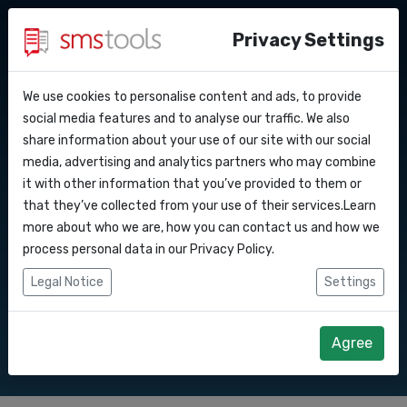
Privacy Settings
We use cookies to personalise content and ads, to provide
Warum smstools?
Kontakt
API Docs
social media features and to analyse our traffic. We also
SMS Gateway API nach
share information about your use of our site with our social
Angebot anfordern
Blog
media, advertising and analytics partners who may combine
Webhooks
Service level agreement
it with other information that you’ve provided to them or
Senden Sie SMS-Nachrichten über unsere
(sla)
that they’ve collected from your use of their services.Learn
SMS Gateway API.
Integrationen
more about who we are, how you can contact us and how we
process personal data in our
Privacy Policy
.
Zapier
Legal Notice
Settings
Direkt loslegen
Angebot anfordern
Make
Agree