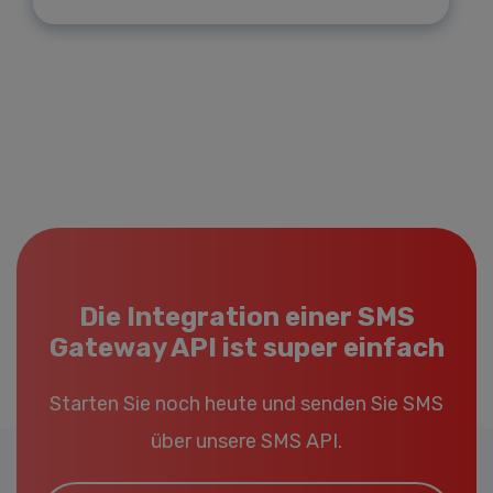
Die Integration einer SMS
Gateway API ist super einfach
Starten Sie noch heute und senden Sie SMS
über unsere SMS API.
Email*