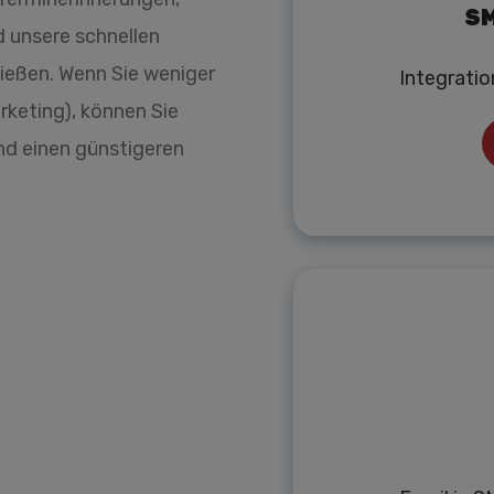
SM
d unsere schnellen
nießen. Wenn Sie weniger
Integrati
keting), können Sie
d einen günstigeren