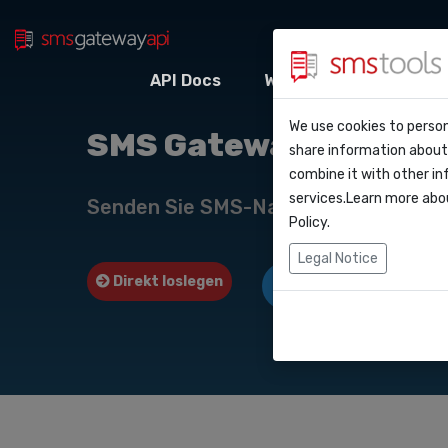
API Docs
Webhooks
Integr
Warum smstool
Kontakt
We use cookies to person
API Do
SMS Gateway API nac
share information about 
Blog
Angebot anford
combine it with other in
Webho
services.Learn more abo
Service level a
Senden Sie SMS-Nachrichten über u
(sla)
Policy
.
Integr
Legal Notice
Direkt loslegen
Angebot anfordern
Zapier
Make