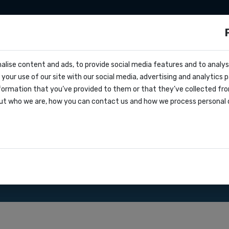
ationen
Zapier
Make
Preise
über uns
s?
alise content and ads, to provide social media features and to analyse
cs
h
your use of our site with our social media, advertising and analytics
ern
formation that you’ve provided to them or that they’ve collected fro
oks
ut who we are, how you can contact us and how we process personal 
greement
nsere SMS Gateway API.
ationen