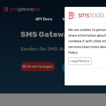
API Docs
Webhooks
Integr
Warum smstool
Kontakt
We use cookies to person
API Do
SMS Gateway API nach
share information about 
Blog
Angebot anford
combine it with other in
Webho
services.Learn more abo
Service level a
Senden Sie SMS-Nachrichten über u
(sla)
Policy
.
Integr
Legal Notice
Direkt loslegen
Angebot anfordern
Zapier
Make