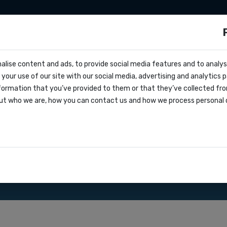
ationen
Zapier
Make
Preise
über uns
s?
alise content and ads, to provide social media features and to analyse
cs
 Serbien
your use of our site with our social media, advertising and analytics
ern
formation that you’ve provided to them or that they’ve collected fro
oks
ut who we are, how you can contact us and how we process personal 
greement
nsere SMS Gateway API.
ationen