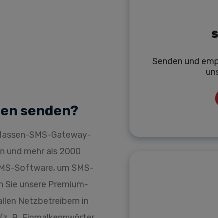
S
Senden und emp
un
ien senden?
r Massen-SMS-Gateway-
ien und mehr als 2000
 SMS-Software, um SMS-
n Sie unsere Premium-
llen Netzbetreibern in
 (z. B. Einmalkennwörter,