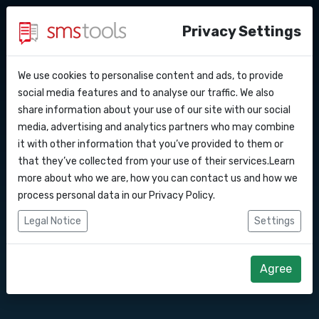
Privacy Settings
We use cookies to personalise content and ads, to provide
Warum smstools?
Kontakt
API Docs
social media features and to analyse our traffic. We also
SMS Gateway API nach
share information about your use of our site with our social
Angebot anfordern
Blog
media, advertising and analytics partners who may combine
Grönland
Webhooks
Service level agreement
it with other information that you’ve provided to them or
(sla)
that they’ve collected from your use of their services.Learn
Integrationen
more about who we are, how you can contact us and how we
Senden Sie SMS-Nachrichten über unsere
process personal data in our
Privacy Policy
.
SMS Gateway API.
Zapier
Legal Notice
Settings
Make
Direkt loslegen
Angebot anfordern
Agree