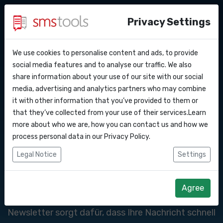
Privacy Settings
We use cookies to personalise content and ads, to provide
Warum smstools?
Kontakt
WhatsApp-
API Docs
social media features and to analyse our traffic. We also
share information about your use of our site with our social
Angebot anfordern
Blog
media, advertising and analytics partners who may combine
Newsletter
Webhooks
Service level agreement
it with other information that you’ve provided to them or
(sla)
that they’ve collected from your use of their services.Learn
Integrationen
more about who we are, how you can contact us and how we
Der WhatsApp-Newsletter ermöglicht es
process personal data in our
Privacy Policy
.
Unternehmen, einfach mit ihren Kunden über
Zapier
Legal Notice
Settings
WhatsApp zu kommunizieren. Ob Sie
Make
Sonderangebote, wichtige Updates oder exklusive
Agree
Rabatte teilen möchten, der WhatsApp-
Newsletter sorgt dafür, dass Ihre Nachricht schnell