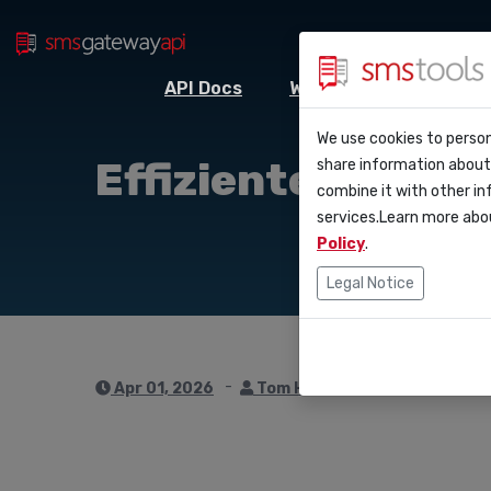
API Docs
Webhooks
Integr
Warum smstool
Kontakt
We use cookies to person
API D
Effiziente Termi
share information about 
Blog
Angebot anfor
combine it with other in
Webho
services.Learn more abo
Service level 
(sla)
Policy
.
Integ
Legal Notice
Zapie
Make
Apr 01, 2026
Tom Hendrix