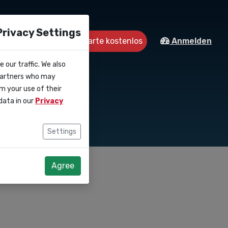
Privacy Settings
Starte kostenlos
Kontakt
Anmelden
 our traffic. We also
 API
 partners who may
m your use of their
data in our
Privacy
Settings
Agree