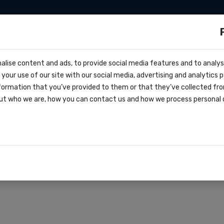
ationen
Zapier
Make
Preise
über uns
s?
alise content and ads, to provide social media features and to analyse
ocs
nerinnerungen mit SMS
your use of our site with our social media, advertising and analytics
dern
formation that you’ve provided to them or that they’ve collected fro
oks
ut who we are, how you can contact us and how we process personal 
agreement
rationen
r