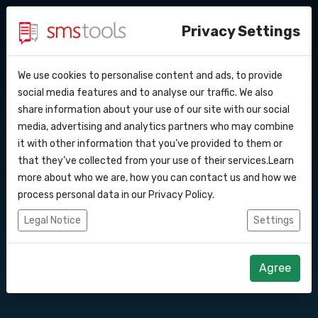
Privacy Settings
We use cookies to personalise content and ads, to provide
Warum smstools?
Kontakt
API Docs
social media features and to analyse our traffic. We also
SMS Gateway API nach
share information about your use of our site with our social
Angebot anfordern
Blog
media, advertising and analytics partners who may combine
Mazedonien
Webhooks
Service level agreement
it with other information that you’ve provided to them or
(sla)
that they’ve collected from your use of their services.Learn
Integrationen
more about who we are, how you can contact us and how we
Senden Sie SMS-Nachrichten über unsere
process personal data in our
Privacy Policy
.
SMS Gateway API.
Zapier
Legal Notice
Settings
Make
Direkt loslegen
Angebot anfordern
Agree