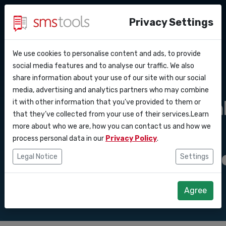
Privacy Settings
We use cookies to personalise content and ads, to provide
Warum smstools?
Kontakt
API Docs
social media features and to analyse our traffic. We also
SMS-Gateway
share information about your use of our site with our social
Angebot anfordern
Blog
media, advertising and analytics partners who may combine
Webhooks
Service level agreement
Anwendungsmöglich
it with other information that you’ve provided to them or
(sla)
that they’ve collected from your use of their services.Learn
Integrationen
für die
more about who we are, how you can contact us and how we
process personal data in our
Privacy Policy
.
Zapier
Kundenkommunikati
Legal Notice
Settings
Make
Agree