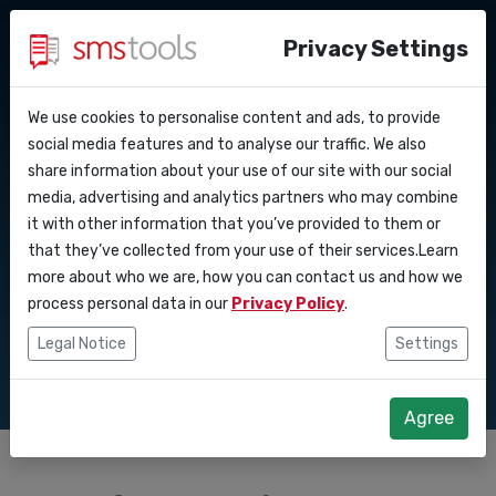
Privacy Settings
We use cookies to personalise content and ads, to provide
Warum smstools?
Kontakt
API Docs
social media features and to analyse our traffic. We also
Was ist eine sms api
share information about your use of our site with our social
Angebot anfordern
Blog
media, advertising and analytics partners who may combine
Webhooks
Service level agreement
und wie
it with other information that you’ve provided to them or
(sla)
that they’ve collected from your use of their services.Learn
Integrationen
funktioniert sie
more about who we are, how you can contact us and how we
process personal data in our
Privacy Policy
.
Zapier
Legal Notice
Settings
Make
Agree